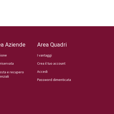
ea Aziende
Area Quadri
zione
I vantaggi
riservata
Crea il tuo account
Accedi
esta e recupero
nziali
Password dimenticata